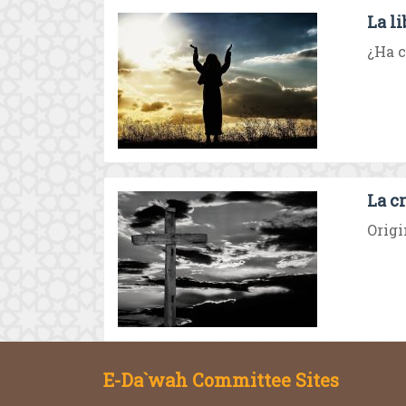
La l
¿Ha c
La c
Origi
E-Da`wah Committee Sites