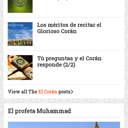
7 razones para leer el glorioso Corán
El Corán es insuperable, inimitable, incorruptible
e indiscutible. ...
¿Es Muhammad el Autor del
Corán? (2/2)
¿Es Muhammad el autor del
Corán? (1/2)
Los méritos de recitar el
Glorioso Corán