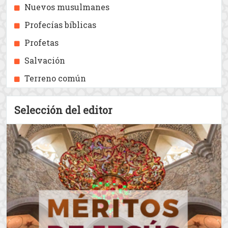
Mujeres
En honor a las mujeres: comparación
entre el Islam y el cristianismo
Retrasos
Ética y valores
Jesús hijo de María
La Biblia
Los cristianos unitarios más recientes
Nuevos musulmanes
Profecías bíblicas
Profetas
Salvación