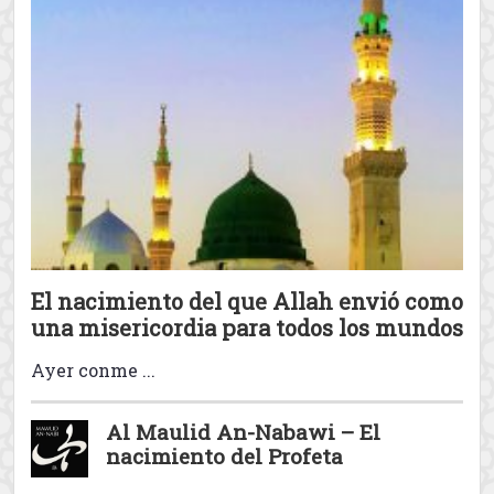
Tú preguntas y el Corán
responde (2/2)
View all The
El Corán
posts
El profeta Muhammad