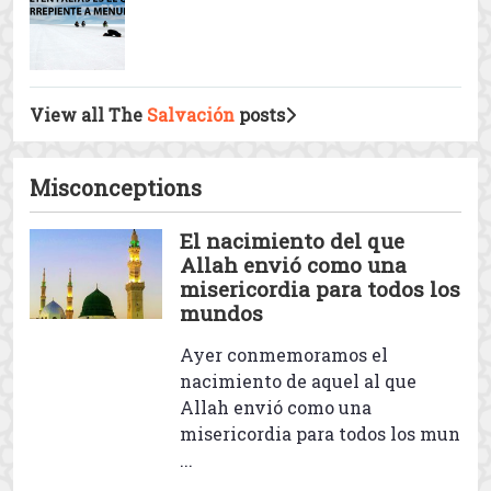
La súplica de socorro
La crucifixión en los
Evangelios de Judas y
Bernabé y en el Apocalipsis de
Pedro
El arrepentimiento en el Islam
View all The
Salvación
posts