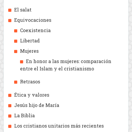
Creencias islámicas
Cristianismo contemporáneo
Historia del Cristiansmo
Dios alias Allah
El Corán
El profeta Muhammad
¿Cómo reaccionaba el Profeta ante el abuso
personal? (Carpeta especial)
El salat
Equivocaciones
Coexistencia
Libertad