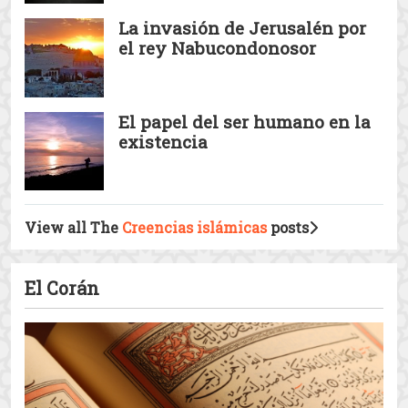
una misericordia para todos los mundos
Ayer conmemoramos el nacimiento de aquel al
que Allah envió como una misericordia para
todos los mun ...
Algunas de las nobles
cualidades de carácter del
Profeta Muhammad – 2
Las cualidades del Profeta
Muhammad – parte 1
La invasión de Jerusalén por
el rey Nabucondonosor
El papel del ser humano en la