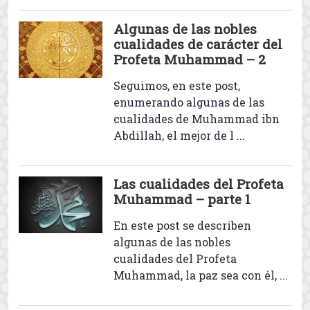
Misconceptions
El nacimiento del que
Allah envió como una
misericordia para todos los
mundos
Ayer conmemoramos el
nacimiento de aquel al que
Allah envió como una
misericordia para todos los mun
...
Algunas de las nobles
cualidades de carácter del
Profeta Muhammad – 2
Seguimos, en este post,
enumerando algunas de las