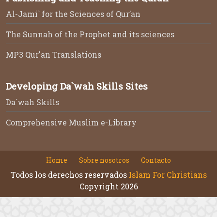
Chat on Faith
New Muslims' Education
Sabeeli Academy
New Muslims
Prayer in Islam
Learn the Qur'an
Publishing and Teaching the Quran
Al-Jami` for the Sciences of Qur’an
The Sunnah of the Prophet and its sciences
MP3 Qur'an Translations