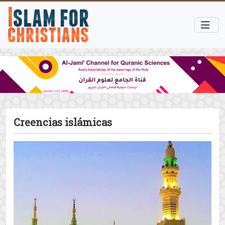
Previous
Next
El nacimiento del que Allah envió como