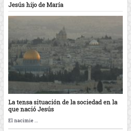
Muhammad
Heraclio y el profeta Muhammad
¿Cómo reaccionaba el Profeta ante
el abuso personal? (Parte 10)
View all The
El profeta Muhammad
posts
Jesús hijo de María