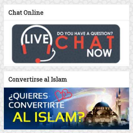
Judaitas por primera vez ...
El papel del ser humano en
la existencia
Nuestro papel como seres
humanos en este mundo es,
según hemos dicho en artículos
anteriores, poder ...
View all The
Creencias islámicas
posts
Chat Online