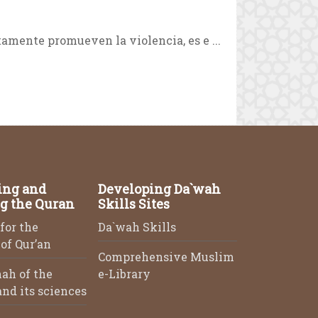
amente promueven la violencia, es e ...
ing and
Developing Da`wah
g the Quran
Skills Sites
for the
Da`wah Skills
of Qur’an
Comprehensive Muslim
ah of the
e-Library
nd its sciences