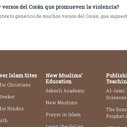
 versos del Corán que promueven la violencia?
ntexto genérico de muchos versos del Corán, que supuest
ver Islam Sites
New Muslims'
Publish
Education
Teachin
for Christians
Sabeeli Academy
Al-Jami` 
 Seeker
Sciences 
New Muslims
for Hindus
The Sunn
Prayer in Islam
Prophet a
aith
Learn the Qur'an