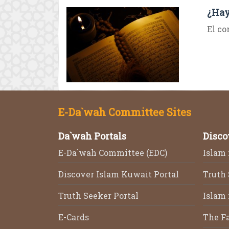
¿Hay
El co
E-Da`wah Committee Sites
Da`wah Portals
Disco
E-Da`wah Committee (EDC)
Islam 
Discover Islam Kuwait Portal
Truth
Truth Seeker Portal
Islam 
E-Cards
The F