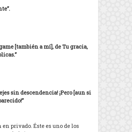
nte”.
rgame [también a mí], de Tu gracia,
licas.”
ejes sin descendencia! ¡Pero [aun si
arecido!”
 en privado. Éste es uno de los