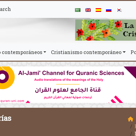
arch
mo contemporáneos
Cristianismo contemporáneo
Po
rías