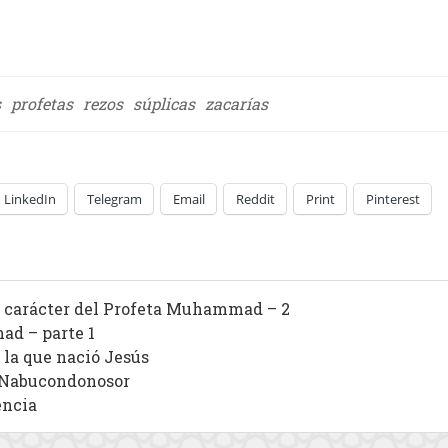
s
profetas
rezos
súplicas
zacarías
LinkedIn
Telegram
Email
Reddit
Print
Pinterest
e carácter del Profeta Muhammad – 2
ad – parte 1
 la que nació Jesús
y Nabucondonosor
encia