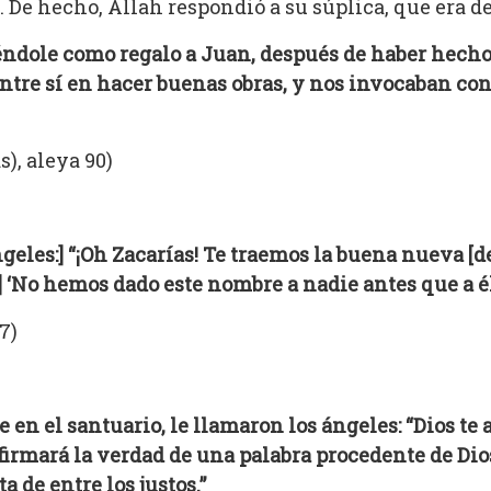
 De hecho, Allah respondió a su súplica, que era de
ndole como regalo a Juan, después de haber hecho a
entre sí en hacer buenas obras, y nos invocaban co
s), aleya 90)
ngeles:] “¡Oh Zacarías! Te traemos la buena nueva [
] ‘No hemos dado este nombre a nadie antes que a él.
7)
e en el santuario, le llamaron los ángeles: “Dios t
firmará la verdad de una palabra procedente de Dios
 de entre los justos.”