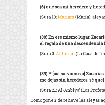
(6) que sea mi heredero y hered
(Sura 19:
Mariam
(María), aleyas
(38) En ese mismo lugar, Zacarí
el regalo de una descendencia b
(Sura 3:
Al Imran
(La Casa de Im
(89) Y [así salvamos a] Zacaría
me dejas sin herederos, sé que
(Sura 21: Al-Anbiya’ (Los Profeta
Como ponen de relieve las aleyas aq