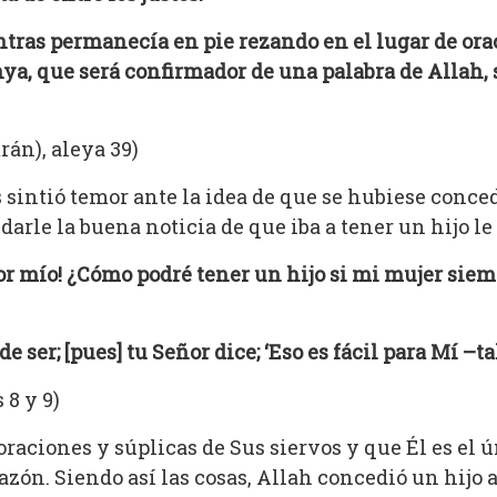
ntras permanecía en pie rezando en el lugar de ora
a, que será confirmador de una palabra de Allah, se
rán), aleya 39)
s sintió temor ante la idea de que se hubiese conce
darle la buena noticia de que iba a tener un hijo le
ñor mío! ¿Cómo podré tener un hijo si mi mujer siemp
 de ser; [pues] tu Señor dice; ‘Eso es fácil para Mí –
 8 y 9)
oraciones y súplicas de Sus siervos y que Él es el 
zón. Siendo así las cosas, Allah concedió un hijo al