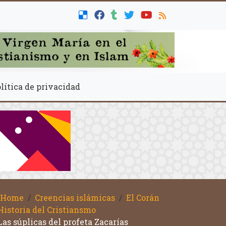
lítica de privacidad
Home
Creencias islámicas
El Corán
Historia del Cristiansmo
Las súplicas del profeta Zacarías