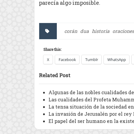
parecía algo imposible.
corán
dua
historia
oracione
Share this:
X
Facebook
Tumblr
WhatsApp
Related Post
Algunas de las nobles cualidades d
Las cualidades del Profeta Muhamm
La tensa situación de la sociedad en
La invasión de Jerusalén por el re
El papel del ser humano en la exist