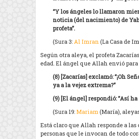
“Y los ángeles lo llamaron mie
noticia (del nacimiento) de Yahy
profeta”.
(Sura 3:
Al Imran
(La Casa de Im
Según otra aleya, el profeta Zacaría
edad. El ángel que Allah envió para 
(8) [Zacarías] exclamó: “¡Oh Se
ya a la vejez extrema?”
(9) [El ángel] respondió: “Así ha
(Sura 19:
Mariam
(María), aleyas
Está claro que Allah responde a las 
personas que le invocan de todo cora