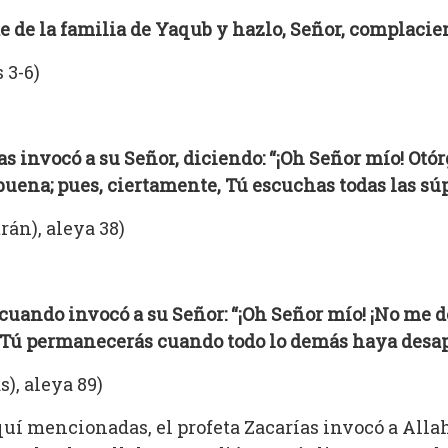
e de la familia de Yaqub y hazlo, Señor, complacie
 3-6)
as invocó a su Señor, diciendo: “¡Oh Señor mío! Otó
uena; pues, ciertamente, Tú escuchas todas las súp
rán), aleya 38)
s cuando invocó a su Señor: “¡Oh Señor mío! ¡No me d
] Tú permanecerás cuando todo lo demás haya desap
s), aleya 89)
uí mencionadas, el profeta Zacarías invocó a Allah