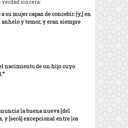
 verdad sincera:
 su mujer capaz de concebir: [y,] en
n anhelo y temor; y eran siempre
del nacimiento de un hijo cuyo
’”
e anuncia la buena nueva [del
, y [será] excepcional entre los