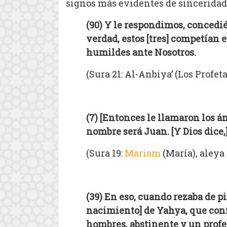
signos más evidentes de sinceridad.
(90) Y le respondimos, concedié
verdad, estos [tres] competían 
humildes ante Nosotros.
(Sura 21: Al-Anbiya’ (Los Profeta
(7) [Entonces le llamaron los á
nombre será Juan. [Y Dios dice,
(Sura 19:
Mariam
(María), aleya 
(39) En eso, cuando rezaba de pi
nacimiento] de
Yahya
, que con
hombres, abstinente y un profeta