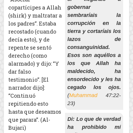
copartícipes a Allah
gobernar
(shirk) y maltratar a
sembraríais la
los padres”. Estaba
corrupción en la
recostado (cuando
tierra y cortaríais los
decía esto), y de
lazos de
repente se sentó
consanguinidad.
derecho (como
Esos son aquéllos a
alarmado) y dijo: “Y
los que Allah ha
dar falso
maldecido, ha
testimonio”. [El
ensordecido y les ha
narrador dijo]:
cegado los ojos.
“Continuó
(
Muhammad
47:22-
repitiendo esto
23)
hasta que deseamos
que parara”. (Al-
Di: Lo que de verdad
Bujari)
ha prohibido mi