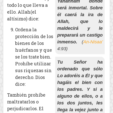
Yahannam donde
todo lo que lleva a
será inmortal. Sobre
ello. Allah(el
él caerá la ira de
altísimo) dice:
Allah, que lo
maldecirá y le
Ordena la
preparará un castigo
protección de los
inmenso.
(
An-Nisaa’
bienes de los
4:93)
huérfanos y que
se los trate bien.
Tu Señor ha
Prohíbe utilizar
ordenado que sólo
sus riquezas sin
Lo adoréis a Él y que
derecho. Dios
hagáis el bien con
dice:
los padres. Y si a
También prohíbe
alguno de ellos, o a
maltratarlos o
los dos juntos, les
perjudicarlos. El
llega la vejez junto a