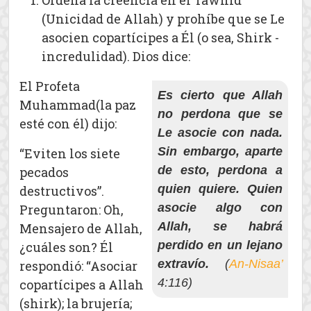
Ordena la creencia en el Tawhid
(Unicidad de Allah) y prohíbe que se Le
asocien copartícipes a Él (o sea, Shirk -
incredulidad). Dios dice:
El Profeta
Es cierto que Allah
Muhammad(la paz
no perdona que se
esté con él) dijo:
Le asocie con nada.
Sin embargo, aparte
“Eviten los siete
de esto, perdona a
pecados
quien quiere. Quien
destructivos”.
asocie algo con
Preguntaron: Oh,
Allah, se habrá
Mensajero de Allah,
perdido en un lejano
¿cuáles son? Él
extravío.
(
An-Nisaa’
respondió: “Asociar
4:116)
copartícipes a Allah
(shirk); la brujería;