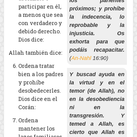
los parientes
participar en él,
próximos; y prohíbe
a menos que sea
la indecencia, lo
con verdadero y
reprobable y la
debido derecho.
injusticia. Os
Dios dice:
exhorta para que
podáis recapacitar.
Allah también dice:
(
An-Nahl
16:90)
Ordena tratar
bien a los padres
Y buscad ayuda en
y prohíbe
la virtud y en el
desobedecerles.
temor (de Allah), no
Dios dice en el
en la desobediencia
Corán:
ni en la
transgresión. Y
Ordena
temed a Allah, es
mantener los
cierto que Allah es
lazos familiares