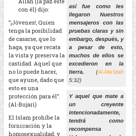
Allah (la paz esté
así fue como les
con él) dijo:
llegaron Nuestros
“¡Jóvenes!, Quien
mensajeros con las
tenga la posibilidad
pruebas claras y sin
de casarse, que lo
embargo, después, y
haga, ya que recata
a pesar de esto,
la vista y preserva la
muchos de ellos se
castidad. Aquel que
excedieron en la
no lo puede hacer,
tierra.
(
Al-Ma’idah
que ayune, dado que
5:32)
esto es una
protección para él”.
Y aquel que mate a
(Al-Bujari)
un creyente
intencionadamente,
El Islam prohíbe la
tendrá como
fornicación y la
recompensa
homosexualidad, y