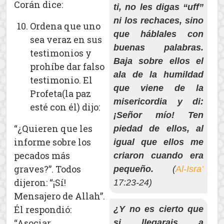
Corán dice:
ti, no les digas “uff”
ni los rechaces, sino
Ordena que uno
que háblales con
sea veraz en sus
buenas palabras.
testimonios y
Baja sobre ellos el
prohíbe dar falso
ala de la humildad
testimonio. El
que viene de la
Profeta(la paz
misericordia y di:
esté con él) dijo:
¡Señor mío! Ten
“¿Quieren que les
piedad de ellos, al
informe sobre los
igual que ellos me
pecados más
criaron cuando era
graves?”. Todos
pequeño.
(
Al-Isra’
dijeron: “¡Sí!
17:23-24)
Mensajero de Allah”.
Él respondió:
¿Y no es cierto que
“Asociar
si llegarais a