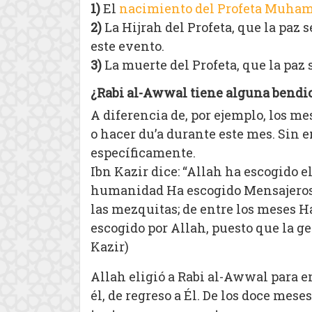
1)
El
nacimiento del Profeta Muh
2)
La Hijrah del Profeta, que la paz
este evento.
3)
La muerte del Profeta, que la paz 
¿Rabi al-Awwal tiene alguna bendic
A diferencia de, por ejemplo, los m
o hacer du’a durante este mes. Sin 
específicamente.
Ibn Kazir dice: “Allah ha escogido e
humanidad Ha escogido Mensajeros; d
las mezquitas; de entre los meses H
escogido por Allah, puesto que la g
Kazir)
Allah eligió a Rabi al-Awwal para en
él, de regreso a Él. De los doce mese