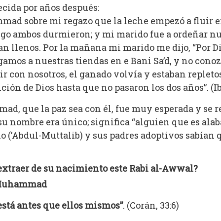
ecida por años después:
d sobre mi regazo que la leche empezó a fluir en
go ambos durmieron; y mi marido fue a ordeñar nu
 llenos. Por la mañana mi marido me dijo, “Por Di
gamos a nuestras tiendas en e Bani Sa’d, y no con
vir con nosotros, el ganado volvía y estaban replet
ción de Dios hasta que no pasaron los dos años”. (I
mad, que la paz sea con él, fue muy esperada y se
su nombre era único; significa “alguien que es ala
 (’Abdul-Muttalib) y sus padres adoptivos sabían 
xtraer de su nacimiento este Rabi al-Awwal?
a Muhammad
 está antes que ellos mismos”
. (Corán, 33:6)