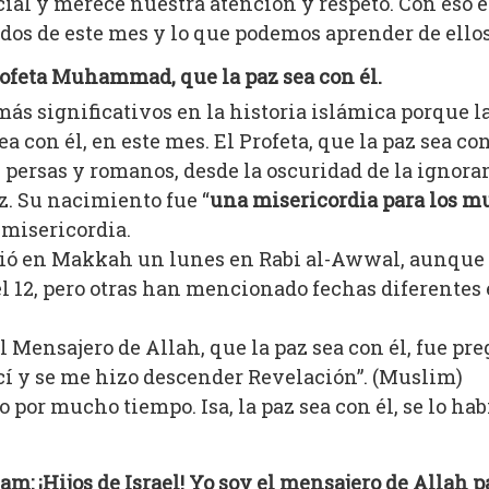
ecial y merece nuestra atención y respeto. Con es
dos de este mes y lo que podemos aprender de ellos
rofeta Muhammad, que la paz sea con él.
ás significativos en la historia islámica porque 
ea con él, en este mes. El Profeta, que la paz sea c
ersas y romanos, desde la oscuridad de la ignoranc
z. Su nacimiento fue “
una misericordia para los 
 misericordia.
nació en Makkah un lunes en Rabi al-Awwal, aunque 
 12, pero otras han mencionado fechas diferentes e
 Mensajero de Allah, que la paz sea con él, fue pr
ací y se me hizo descender Revelación”. (Muslim)
 por mucho tiempo. Isa, la paz sea con él, se lo h
am: ¡Hijos de Israel! Yo soy el mensajero de Allah p