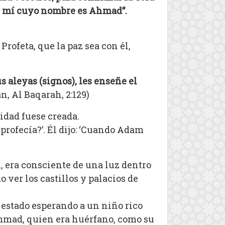
de mí cuyo nombre es Ahmad”.
Profeta, que la paz sea con él,
s aleyas (signos), les enseñe el
án, Al Baqarah, 2:129)
idad fuese creada.
profecía?’. Él dijo: ‘Cuando Adam
 era consciente de una luz dentro
 ver los castillos y palacios de
estado esperando a un niño rico
mmad, quien era huérfano, como su