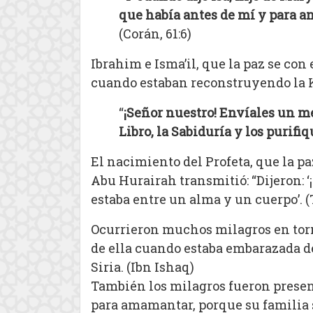
que había antes de mí y para 
(Corán, 61:6)
Ibrahim e Isma’il, que la paz se con
cuando estaban reconstruyendo la K
“
¡Señor nuestro! Envíales un men
Libro, la Sabiduría y los purifiq
El nacimiento del Profeta, que la pa
Abu Hurairah transmitió: “Dijeron: ‘
estaba entre un alma y un cuerpo’. 
Ocurrieron muchos milagros en torn
de ella cuando estaba embarazada de 
Siria. (Ibn Ishaq)
También los milagros fueron presen
para amamantar, porque su familia 