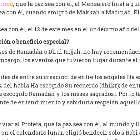
ammad
, que la paz sea con él, el Mensajero final a qu
 sea con él, cuando emigró de Makkah a Madinah. E
sea con él, el 12 de este mes en el undécimo año de
ión o beneficio especial?
eses de Ramadán o Dhul Hijjah, no hay recomendaci
embargo, los eventos que tuvieron lugar durante él
lites de entre su creación: de entre los ángeles Ha 
el habla Ha escogido Su recuerdo (dhikr); de entre
a escogido Ramadán y los meses sagrados… Por lo t
ente de entendimiento y sabiduría respetan aquello 
viar al Profeta, que la paz sea con él, al mundo y 
s en el calendario lunar, eligió bendecir solo a Rab