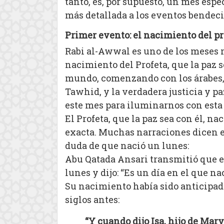
tanto, es, por supuesto, un mes esp
más detallada a los eventos bendeci
Primer evento: el nacimiento del p
Rabi al-Awwal es uno de los meses m
nacimiento del Profeta, que la paz s
mundo, comenzando con los árabes, p
Tawhid, y la verdadera justicia y pa
este mes para iluminarnos con esta
El Profeta, que la paz sea con él, 
exacta. Muchas narraciones dicen el
duda de que nació un lunes:
Abu Qatada Ansari transmitió que el
lunes y dijo: “Es un día en el que n
Su nacimiento había sido anticipado
siglos antes:
“Y cuando dijo Isa, hijo de Mary