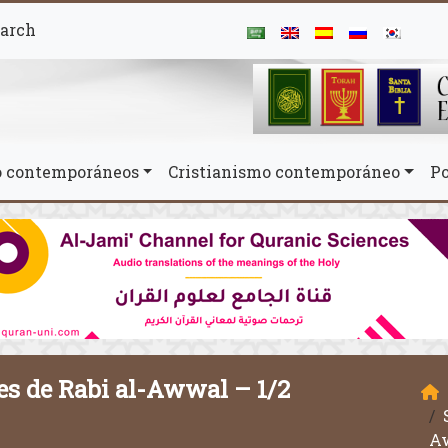
arch
mo contemporáneos
Cristianismo contemporáneo
Po
mes de Rabi al-Awwal – 1/2
Aw