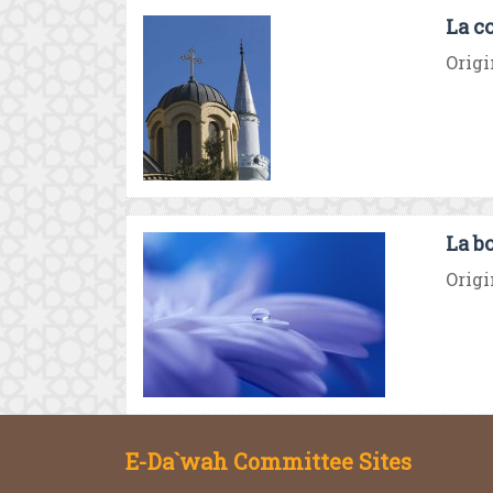
La c
Origi
La b
Origi
E-Da`wah Committee Sites