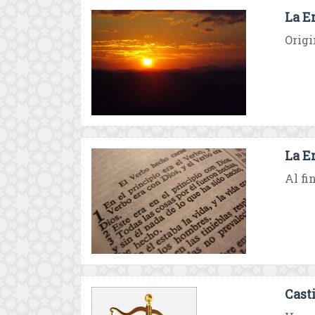
La E
Origi
La E
Al fi
Cast