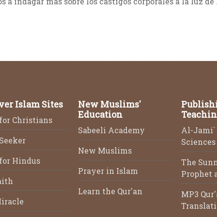
 a indagar más sobre los castigos corporales a la luz de l
ver Islam Sites
New Muslims'
Publish
Education
Teachin
for Christians
Sabeeli Academy
Al-Jami` 
 Seeker
Sciences 
New Muslims
for Hindus
The Sunn
Prayer in Islam
Prophet a
aith
Learn the Qur'an
MP3 Qur'
iracle
Translat