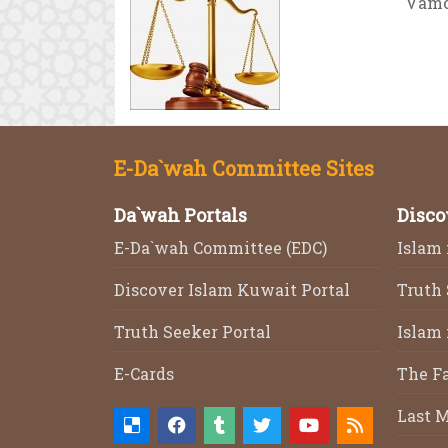
Vamos
E-Da`wah Committee Sites
Da`wah Portals
Disco
E-Da`wah Committee (EDC)
Islam 
Discover Islam Kuwait Portal
Truth
Truth Seeker Portal
Islam 
E-Cards
The F
Last M