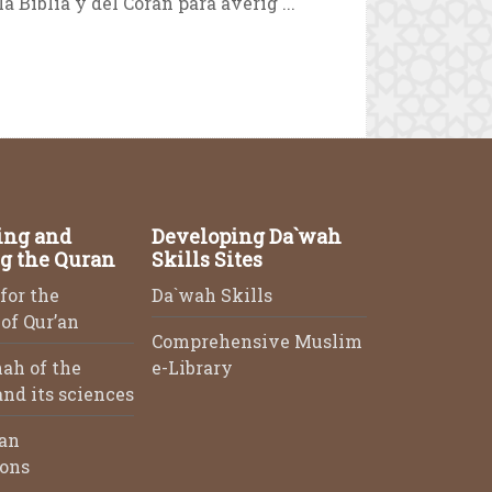
a Biblia y del Corán para averig ...
ing and
Developing Da`wah
g the Quran
Skills Sites
for the
Da`wah Skills
of Qur’an
Comprehensive Muslim
ah of the
e-Library
nd its sciences
an
ions