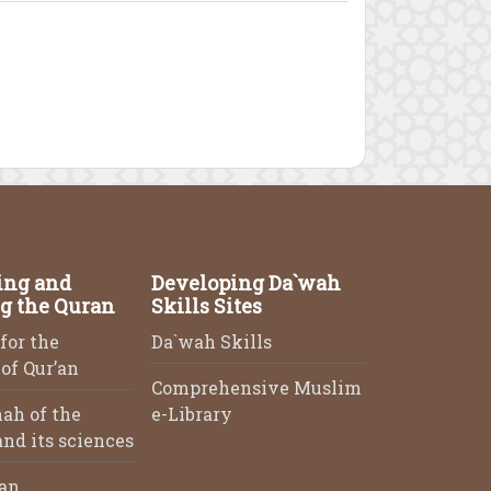
ing and
Developing Da`wah
g the Quran
Skills Sites
for the
Da`wah Skills
of Qur’an
Comprehensive Muslim
ah of the
e-Library
nd its sciences
an