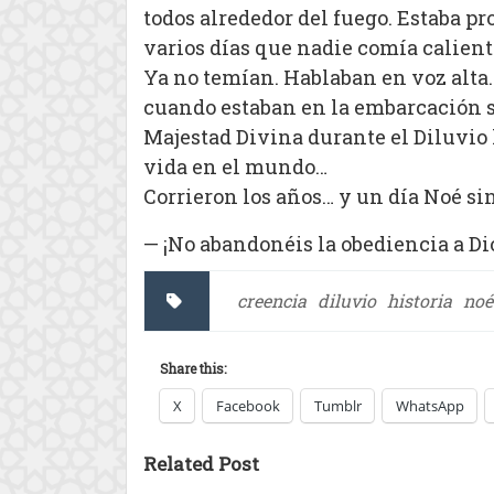
todos alrededor del fuego. Estaba p
varios días que nadie comía calient
Ya no temían. Hablaban en voz alta.
cuando estaban en la embarcación se
Majestad Divina durante el Diluvio
vida en el mundo…
Corrieron los años… y un día Noé sin
— ¡No abandonéis la obediencia a Di
creencia
diluvio
historia
noé
Share this:
X
Facebook
Tumblr
WhatsApp
Related Post