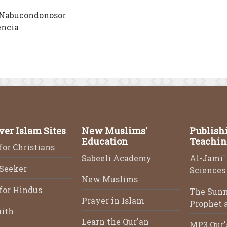
y Nabucondonosor
encia
ver Islam Sites
New Muslims'
Publish
Education
Teachin
for Christians
Sabeeli Academy
Al-Jami` 
 Seeker
Sciences 
New Muslims
for Hindus
The Sunn
Prayer in Islam
Prophet a
aith
Learn the Qur'an
MP3 Qur'