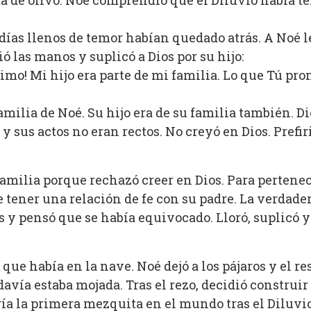
a de olivo. Noé comprendió que el Diluvio había te
 días llenos de temor habían quedado atrás. A Noé l
ió las manos y suplicó a Dios por su hijo:
imo! Mi hijo era parte de mi familia. Lo que Tú pro
milia de Noé. Su hijo era de su familia también. Dio
 y sus actos no eran rectos. No creyó en Dios. Prefiri
 familia porque rechazó creer en Dios. Para pertenec
ue tener una relación de fe con su padre. La verdade
 y pensó que se había equivocado. Lloró, suplicó y 
que había en la nave. Noé dejó a los pájaros y el re
davía estaba mojada. Tras el rezo, decidió construir
ría la primera mezquita en el mundo tras el Diluvi