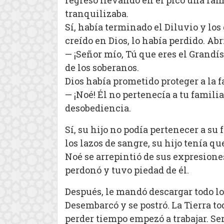
regresó llevando en el pico una ram
tranquilizaba.
Sí, había terminado el Diluvio y los
creído en Dios, lo había perdido. Abr
— ¡Señor mío, Tú que eres el Grandís
de los soberanos.
Dios había prometido proteger a la fa
— ¡Noé! Él no pertenecía a tu familia
desobediencia.
Sí, su hijo no podía pertenecer a su
los lazos de sangre, su hijo tenía q
Noé se arrepintió de sus expresiones
perdonó y tuvo piedad de él.
Después, le mandó descargar todo lo 
Desembarcó y se postró. La Tierra to
perder tiempo empezó a trabajar. Se