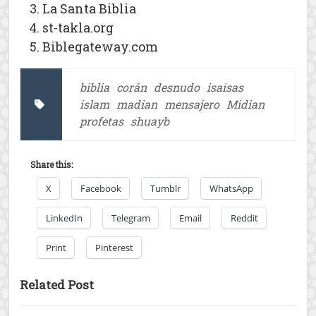
La Santa Biblia
st-takla.org
Biblegateway.com
biblia
corán
desnudo
isaisas
islam
madian
mensajero
Midian
profetas
shuayb
Share this:
X
Facebook
Tumblr
WhatsApp
LinkedIn
Telegram
Email
Reddit
Print
Pinterest
Related Post