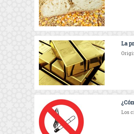
La p
Origi
¿Cóm
Los c