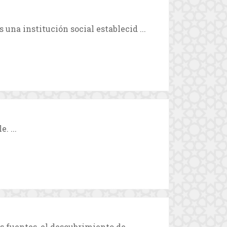
una institución social establecid ...
. ...
s fuentes, el descubrimiento de ...