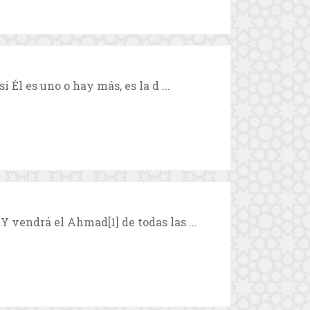
i Él es uno o hay más, es la d ...
 vendrá el Ahmad[1] de todas las ...