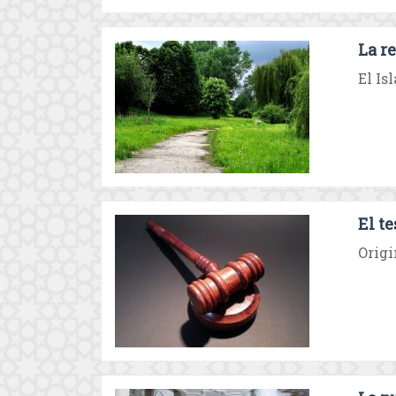
La r
El Is
El t
Origi