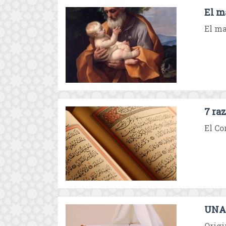
El m
El ma
7 ra
El Co
UNA 
Origi