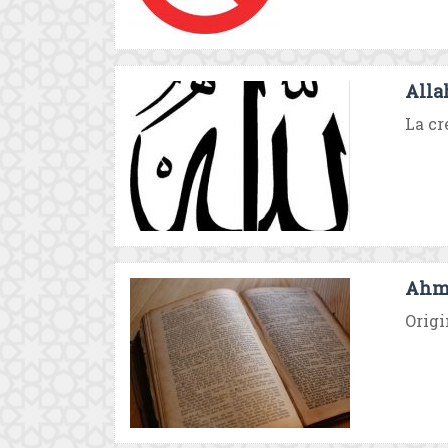
Alla
La cr
Ahma
Origi