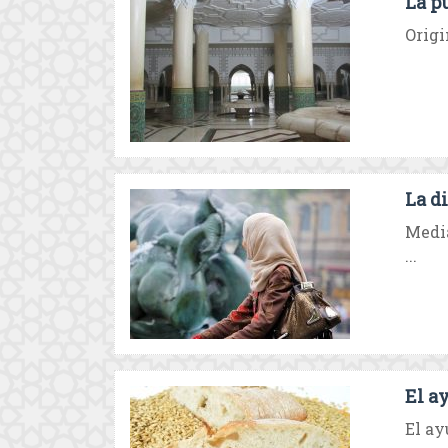
La p
Origi
La d
Media
...
El a
El ay