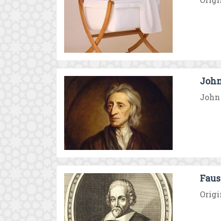
John
John 
Faus
Origi