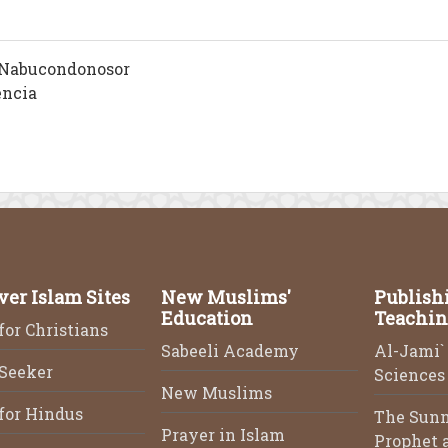
y Nabucondonosor
encia
ver Islam Sites
New Muslims'
Publish
Education
Teachin
for Christians
Sabeeli Academy
Al-Jami` 
 Seeker
Sciences 
New Muslims
for Hindus
The Sunn
Prayer in Islam
Prophet a