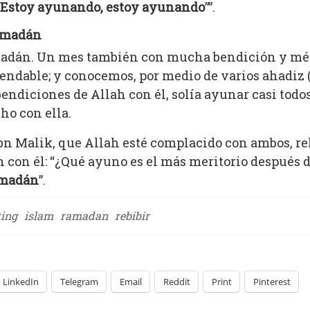
a: “Estoy ayunando, estoy ayunando
””.
Ramadán
madán. Un mes también con mucha bendición y méri
ndable; y conocemos, por medio de varios ahadiz (
bendiciones de Allah con él, solía ayunar casi todo
ho con ella.
bn Malik, que Allah esté complacido con ambos, rel
h con él: “¿Qué ayuno es el más meritorio después
amadán
”.
ting
islam
ramadan
rebibir
LinkedIn
Telegram
Email
Reddit
Print
Pinterest