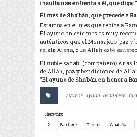
insulta o se enfrenta a él, que dig
El mes de Sha´bán, que precede a 
Estamos en el mes que recibe a Ra
El ayuno en este mes es muy recome
auténticos que el Mensajero, paz y 
relata Aisha, que Allah esté satisfec
El noble sahabi (compañero) Anas I
de Allah, paz y bendiciones de Alla
“
El ayuno de Sha´bán en honor a R
ayunar
ayuno
bendición
fas
Share this:
X
Facebook
Tumblr
WhatsApp