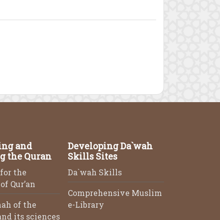
ing and
Developing Da`wah
g the Quran
Skills Sites
for the
Da`wah Skills
of Qur’an
Comprehensive Muslim
ah of the
e-Library
nd its sciences