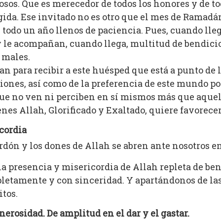
osos. Que es merecedor de todos los honores y de t
ida. Ese invitado no es otro que el mes de Ramadá
 todo un año llenos de paciencia. Pues, cuando ll
y le acompañan, cuando llega, multitud de bendici
 males.
 para recibir a este huésped que está a punto de l
asiones, así como de la preferencia de este mundo p
 que no ven ni perciben en sí mismos más que aque
enes Allah, Glorificado y Exaltado, quiere favorece
icordia
erdón y los dones de Allah se abren ante nosotros en
la presencia y misericordia de Allah repleta de b
letamente y con sinceridad. Y apartándonos de las 
tos.
rosidad. De amplitud en el dar y el gastar.