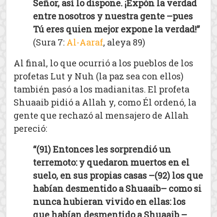
Señor, así lo dispone. ¡Expón la verdad
entre nosotros y nuestra gente –pues
Tú eres quien mejor expone la verdad!”
(Sura 7:
Al-Aaraf
, aleya 89)
Al final, lo que ocurrió a los pueblos de los
profetas Lut y Nuh (la paz sea con ellos)
también pasó a los madianitas. El profeta
Shuaaib pidió a Allah y, como Él ordenó, la
gente que rechazó al mensajero de Allah
pereció:
“(91) Entonces les sorprendió un
terremoto: y quedaron muertos en el
suelo, en sus propias casas –(92) los que
habían desmentido a Shuaaib– como si
nunca hubieran vivido en ellas: los
que habían desmentido a Shuaaib –