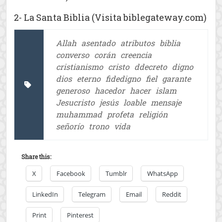
2- La Santa Biblia (Visita biblegateway.com)
Allah
asentado
atributos
biblia
converso
corán
creencia
cristianismo
cristo
ddecreto
digno
dios
eterno
fidedigno
fiel
garante
generoso
hacedor
hacer
islam
Jesucristo
jesús
loable
mensaje
muhammad
profeta
religión
señorío
trono
vida
Share this:
X
Facebook
Tumblr
WhatsApp
LinkedIn
Telegram
Email
Reddit
Print
Pinterest